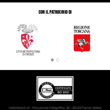
CON IL PATROCINIO DI
Underbeach srl - Via Lorenzo il Magnifico, 26 – 50129 Firenze (Italia)