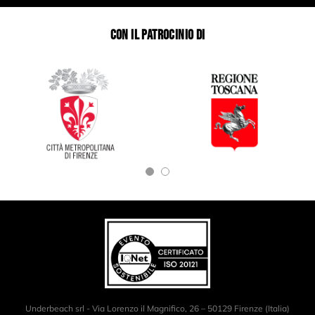
CON IL PATROCINIO DI
Underbeach srl - Via Lorenzo il Magnifico, 26 – 50129 Firenze (Italia)