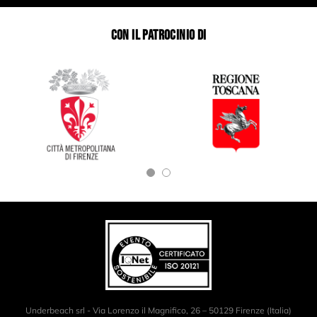
CON IL PATROCINIO DI
Underbeach srl - Via Lorenzo il Magnifico, 26 – 50129 Firenze (Italia)