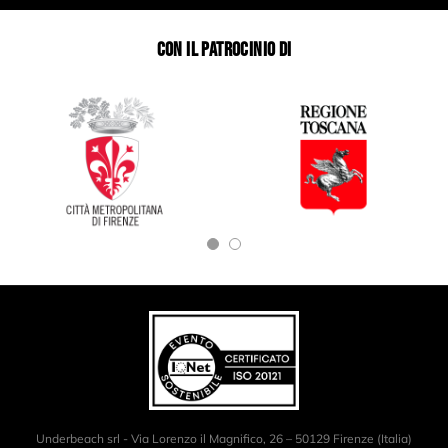
CON IL PATROCINIO DI
Underbeach srl - Via Lorenzo il Magnifico, 26 – 50129 Firenze (Italia)