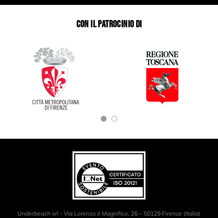
CON IL PATROCINIO DI
Underbeach srl - Via Lorenzo il Magnifico, 26 – 50129 Firenze (Italia)