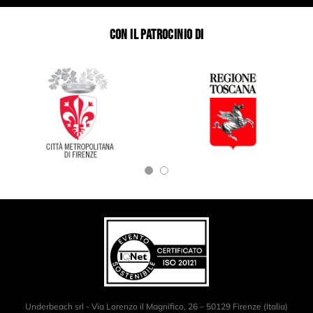
CON IL PATROCINIO DI
Underbeach srl - Via Lorenzo il Magnifico, 26 – 50129 Firenze (Italia)